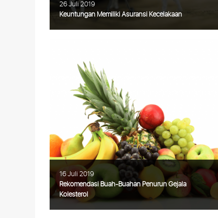
26 Juli 2019
Keuntungan Memiliki Asuransi Kecelakaan
Keuntungan Memiliki Asuransi Kecelakaan
Akibat segudang aktivitas dan mobilitas
yang tinggi, kadang kita tidak dapat
menghindari berbagai risiko yang terjadi
pada tubuh kita. Kondisi tubuh yang
Selengkapnya
16 Juli 2019
Rekomendasi Buah-Buahan Penurun Gejala
Kolesterol