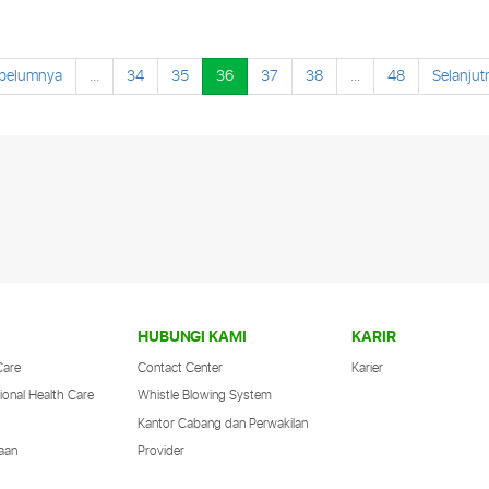
belumnya
...
34
35
36
37
38
...
48
Selanjut
Kiat-Kiat Merencanakan Liburan Murah
Bagi Anda yang memiliki kesibukan yang
sangat padat, tentunya momen liburan
sanglatlah dinanti-nantikan. Rasanya
liburan kemanapun akan terasa seru
apalagi jika
Selengkapnya
HUBUNGI KAMI
KARIR
Care
Contact Center
Karier
ional Health Care
Whistle Blowing System
Kantor Cabang dan Perwakilan
aan
Provider