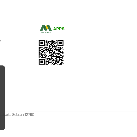
APPS
n
 Jakarta Selatan 12790