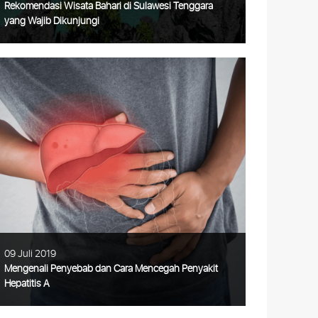
Rekomendasi Wisata Bahari di Sulawesi Tenggara
yang Wajib Dikunjungi
Rekomendasi Wisata Bahari di Sulawesi
Tenggara yang Wajib Dikunjungi
Indonesia Timur memang tidak pernah
kehabisan destinasi wisata bahari yang
mempesona. Salah satu wilayah yang
wajib Anda
Selengkapnya
09 Juli 2019
Mengenali Penyebab dan Cara Mencegah Penyakit
Hepatitis A