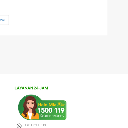
nya
Belakangan ini terkedar kabar bahwa
penyakit Hepatitis A menyerang total
hampir 1.000 warga Kabupaten Pacitan,
Jawa Timur. Menurut Gubernur Jawa
Timur, Khofifah Indar Parawansa, hal itu
Selengkapnya
LAYANAN 24 JAM
08111 1500 119