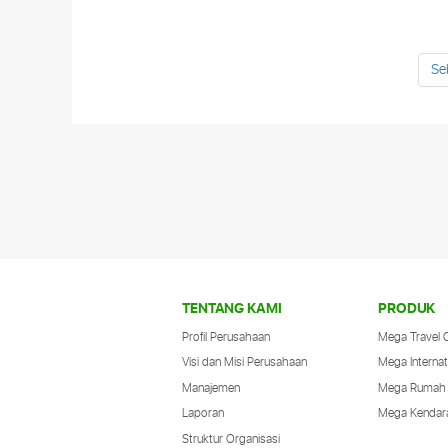
Se
Rekomendasi Buah-Buahan Penurun
Gejala Kolesterol Kolesterol adalah
molekul lipid yang dapat ditemukan di
dalam darah, baik itu merupakan
kolesterol baik ataupun kolesterol jahat.
Pada umumnya,
Selengkapnya
TENTANG KAMI
PRODUK
Profil Perusahaan
Mega Travel 
Visi dan Misi Perusahaan
Mega Internat
Manajemen
Mega Rumah
Laporan
Mega Kendar
Struktur Organisasi