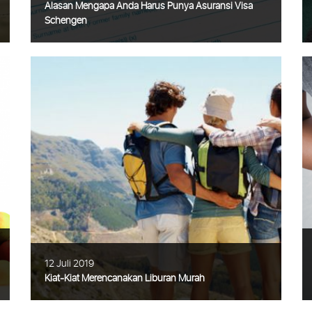
Alasan Mengapa Anda Harus Punya Asuransi Visa
Schengen
Alasan Mengapa Anda Harus Punya
Asuransi Visa Schengen Anda berencana
pergi berlibur ataupun perjalanan bisnis ke
Eropa dalam waktu dekat ini? Satu hal
penting yang wajib Anda harus siapkan
adalah
Selengkapnya
12 Juli 2019
Kiat-Kiat Merencanakan Liburan Murah