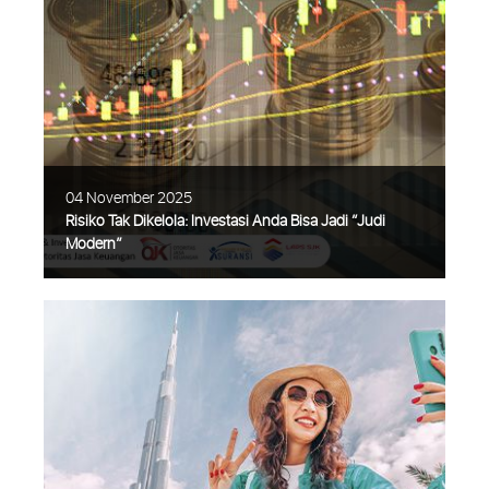
Musim hujan kembali datang, membawa
kesejukan setelah melewati musim
kemarau yang panjang. Tetapi banyak juga
risiko yang sering terlupakan. Beberapa
waktu lalu, sebuah pohon besar tumbang
Selengkapnya
04 November 2025
Risiko Tak Dikelola: Investasi Anda Bisa Jadi “Judi
Modern”
Sadarkah kamu kalau banyak investor
pemula yang tergoda oleh imbal hasil
tinggi dan cepat. Sayangnya, mereka juga
melupakan satu elemen krusial yakni