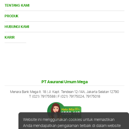
TENTANG KAMI
Bu
PRODUK
Me
Bu
HUBUNGI KAMI
Me
Buka
KARIR
Menu
PT Asuransi Umum Mega
Menara Bank Mega lt. 18 | Jl. Kapt. Tendean 12-14A, Jakarta Selatan 12790
T (021) 79175588
| F (021) 79175024, 79175018
Website ini menggunakan cookies untuk memastikan
08111 1500 119
Anda mendapatkan pengalaman terbaik di dalam website