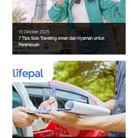
manajemen risiko finansial. Jika kamu
Selengkapnya
15 Oktober 2025
7 Tips Solo Traveling Aman dan Nyaman untuk
Perempuan
Solo traveling kini menjadi gaya hidup baru
bagi banyak perempuan modern. Bukan
sekadar tren, bepergian seorang diri adalah
cara untuk menemukan ketenangan,
mengenal diri lebih dalam, dan
Selengkapnya