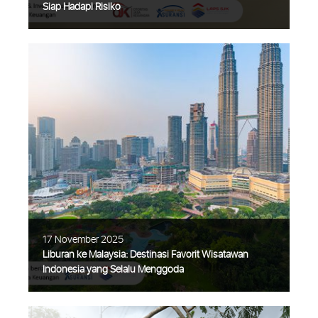
Siap Hadapi Risiko
Semakin banyak generasi produktif hari ini
yang paham pentingnya investasi. Mulai
dari reksa dana, saham, hingga instrumen
alternatif seperti emas dan aset digital.
Semua berlomba mengejar return,
Selengkapnya
17 November 2025
Liburan ke Malaysia: Destinasi Favorit Wisatawan
Indonesia yang Selalu Menggoda