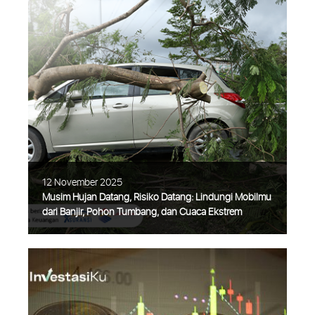
Malaysia masih menjadi salah satu negara
tujuan paling populer bagi wisatawan
Indonesia. Selain lokasinya yang dekat,
kesamaan bahasa dan budaya membuat
negara jiran ini terasa begitu akrab dan
mudah
Selengkapnya
12 November 2025
Musim Hujan Datang, Risiko Datang: Lindungi Mobilmu
dari Banjir, Pohon Tumbang, dan Cuaca Ekstrem