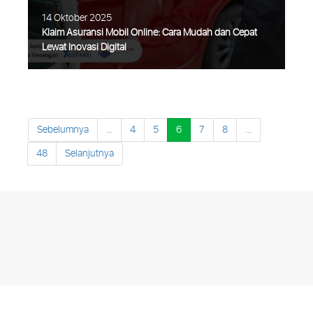
14 Oktober 2025
Klaim Asuransi Mobil Online: Cara Mudah dan Cepat
Lewat Inovasi Digital
Sebelumnya
...
4
5
6
7
8
...
48
Selanjutnya
Klaim asuransi online kini menjadi solusi
praktis untuk melindungi mobil
kesayangan dari berbagai risiko, mulai dari
tabrakan, kehilangan, hingga bencana
alam. Dengan proses digital yang semakin
Selengkapnya