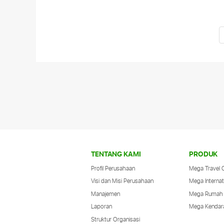
Banyak pengendara tidak sadar bahwa
performa kendaraan berubah secara
perlahan. Meski masih bisa dipakai,
beberapa tanda kecil sebenarnya memberi
sinyal bahwa mobil atau motor kamu
membutuhkan
Selengkapnya
TENTANG KAMI
PRODUK
Profil Perusahaan
Mega Travel 
Visi dan Misi Perusahaan
Mega Internat
Manajemen
Mega Rumah
Laporan
Mega Kendar
Struktur Organisasi