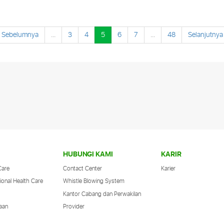
Sebelumnya
...
3
4
5
6
7
...
48
Selanjutnya
Musim hujan sering diikuti dengan
meningkatnya risiko berbagai penyakit,
salah satunya Demam Berdarah Dengue
(DBD). Curah hujan yang tinggi
menyebabkan banyak genangan air
bersih di sekitar rumah,
Selengkapnya
HUBUNGI KAMI
KARIR
Care
Contact Center
Karier
ional Health Care
Whistle Blowing System
Kantor Cabang dan Perwakilan
aan
Provider