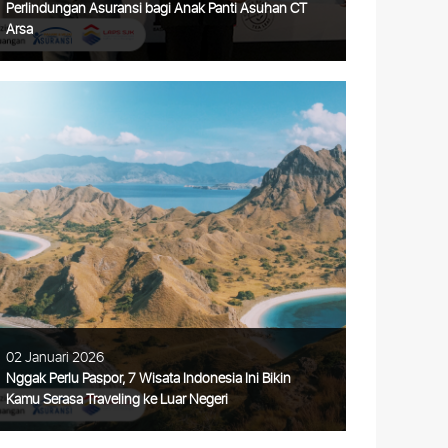
Perlindungan Asuransi bagi Anak Panti Asuhan CT
Arsa
Jakarta, 13 Februari 2026— Menjelang
bulan suci Ramadan, Mega Insurance
bersama Trans F&B melalui Wendy’s,
Coffee Bean & Tea Leaf, dan Baskin
Robbins menghadirkan Dukungan Aksi
Selengkapnya
02 Januari 2026
Nggak Perlu Paspor, 7 Wisata Indonesia Ini Bikin
Kamu Serasa Traveling ke Luar Negeri