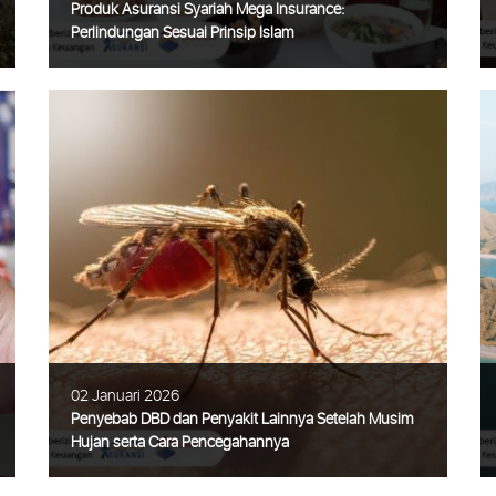
Produk Asuransi Syariah Mega Insurance:
Perlindungan Sesuai Prinsip Islam
Asuransi kini bukan lagi sekadar pilihan,
melainkan kebutuhan untuk melindungi
diri dan keluarga dari risiko tak terduga. Di
Indonesia, selain asuransi konvensional,
tersedia juga asuransi syariah
Selengkapnya
02 Januari 2026
Penyebab DBD dan Penyakit Lainnya Setelah Musim
Hujan serta Cara Pencegahannya