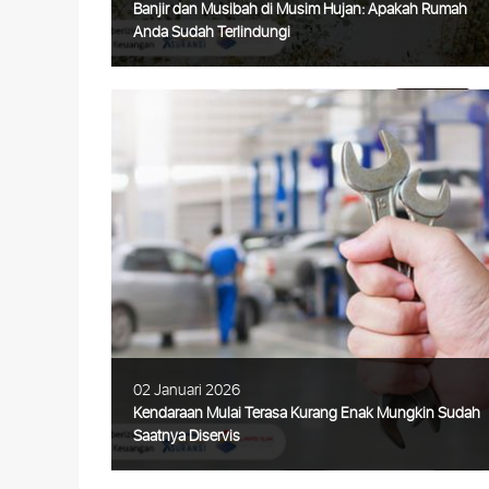
Banjir dan Musibah di Musim Hujan: Apakah Rumah
Anda Sudah Terlindungi
Musim hujan di Indonesia sering kali
membawa lebih dari sekadar udara sejuk.
Curah hujan tinggi, drainase yang kurang
optimal, hingga luapan sungai dapat
menyebabkan banjir yang merusak rumah
dan
Selengkapnya
02 Januari 2026
Kendaraan Mulai Terasa Kurang Enak Mungkin Sudah
Saatnya Diservis