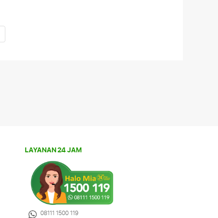
Siapa bilang liburan serasa ke luar negeri
harus jauh dan mahal? Indonesia punya
banyak destinasi dengan keindahan alam
kelas dunia yang sering disangka berada
di luar negeri. Tanpa paspor, tanpa
Selengkapnya
LAYANAN 24 JAM
08111 1500 119