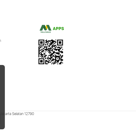
APPS
n
 Jakarta Selatan 12790