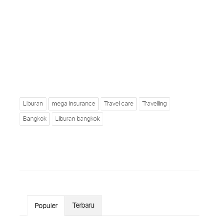
Liburan
mega insurance
Travel care
Travelling
Bangkok
Liburan bangkok
Terbaru
Populer