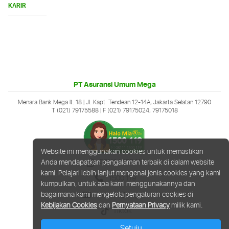
Buka
KARIR
Menu
PT Asuransi Umum Mega
Menara Bank Mega lt. 18 | Jl. Kapt. Tendean 12-14A, Jakarta Selatan 12790
T (021) 79175588
| F (021) 79175024, 79175018
Website ini menggunakan cookies untuk memastikan
08111 1500 119
Anda mendapatkan pengalaman terbaik di dalam website
kami. Pelajari lebih lanjut mengenai jenis cookies yang kami
1500 119
kumpulkan, untuk apa kami menggunakannya dan
halomia@megainsurance.co.id
bagaimana kami mengelola pengaturan cookies di
Kebijakan Cookies
dan
Pernyataan Privacy
milik kami.
Tiktok
Setuju