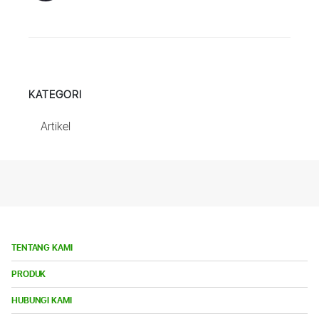
KATEGORI
Artikel
TENTANG KAMI
Bu
PRODUK
Me
Bu
HUBUNGI KAMI
Me