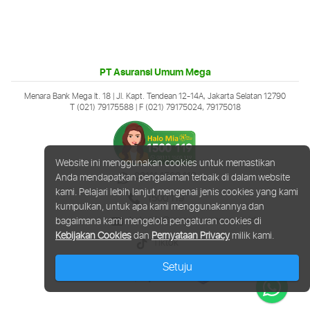
PT Asuransi Umum Mega
Menara Bank Mega lt. 18 | Jl. Kapt. Tendean 12-14A, Jakarta Selatan 12790
T (021) 79175588
| F (021) 79175024, 79175018
Website ini menggunakan cookies untuk memastikan
08111 1500 119
Anda mendapatkan pengalaman terbaik di dalam website
kami. Pelajari lebih lanjut mengenai jenis cookies yang kami
1500 119
kumpulkan, untuk apa kami menggunakannya dan
halomia@megainsurance.co.id
bagaimana kami mengelola pengaturan cookies di
Kebijakan Cookies
dan
Pernyataan Privacy
milik kami.
Tiktok
Setuju