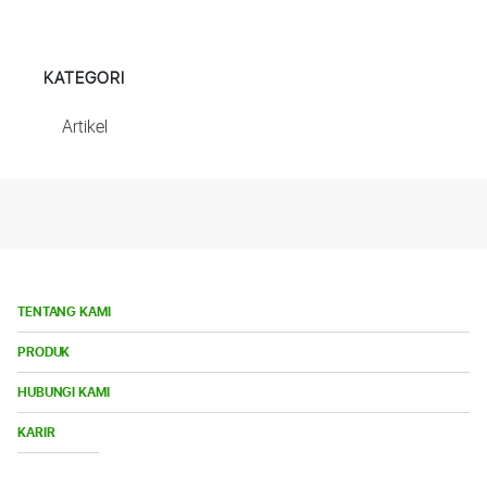
KATEGORI
Artikel
TENTANG KAMI
Bu
PRODUK
Me
Bu
HUBUNGI KAMI
Me
Buka
KARIR
Menu