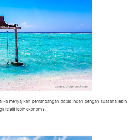
lika
menyajikan
pemandangan
tropis
indah
dengan
suasana
lebih
uga
relatif
lebih
ekonomis
.