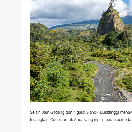
Selain
Jam
Gadang
dan
Ngarai
Sianok
,
Bukittinggi
menaw
terjangkau
.
Cocok
untuk Anda
yang
ingin
liburan
berbeda