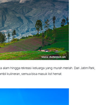
ta
alam
hingga
rekreasi
keluarga
yang
murah
meriah
. Dari
Jatim
Park,
ambil
kulineran
,
semua
bisa
masuk
list
hemat
.