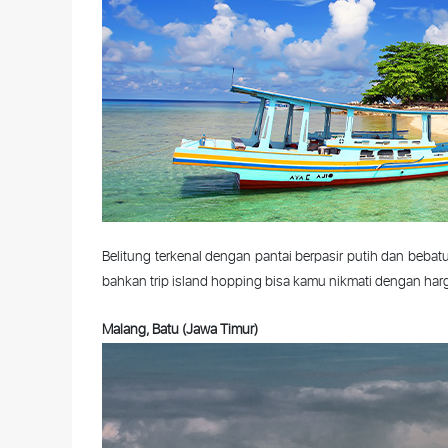
Belitung
terkenal
dengan
pantai
berpasir
putih
dan
bebat
bahkan
trip island hopping
bisa
kamu
nikmati
dengan
har
Malang,
Batu
(
Jawa
Timur
)