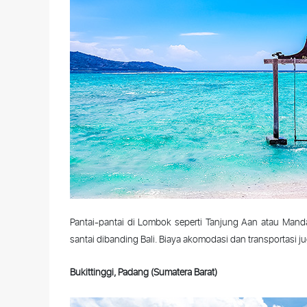
Pantai-
pantai
di Lombok
seperti
Tanjung
Aan
atau
Manda
santai
dibanding
Bali.
Biaya
akomodasi
dan
transportasi
j
Bukittinggi,
Padang (Sumatera Barat)