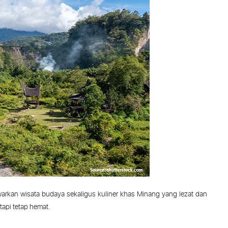
arkan
wisata
budaya
sekaligus
kuliner
khas
Minang
yang
lezat
dan
tapi
tetap
hemat
.