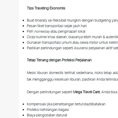
Tips Traveling
Ekonomis
Buat itinerary se-fleksibel mungkin dengan budgeting yang
Pesan
tiket
transportasi
sejak
jauh
hari
.
Pilih
homestay
atau
penginapan
lokal
.
Cicipi
kuliner
khas
daerah
,
biasanya
lebih
murah
&
autenti
Gunakan
transportasi
umum
atau
sewa
motor
untuk
kelili
Pastikan perlindungan seperti Asuransi
perjalanan
aktif
se
Tetap
Tenang
dengan
Proteksi
Perjalanan
Meski
liburan
domestik
terlihat
sederhana
,
risiko
tetap
ad
tak
mengganggu
keseruan
liburan
,
pastikan Anda
terlindu
Dengan
perlindungan
seperti
Mega Travel Care
,
Anda
bisa
Kompensasi
jika
penerbangan
tertunda
/
dibatalkan
Proteksi
kehilangan
bagasi
Biaya
pengobatan
darurat