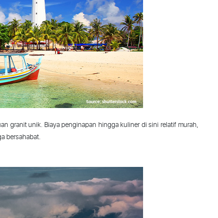
uan
granit
unik
.
Biaya
penginapan
hingga
kuliner
di
sini
relatif
murah
,
ga
bersahabat
.