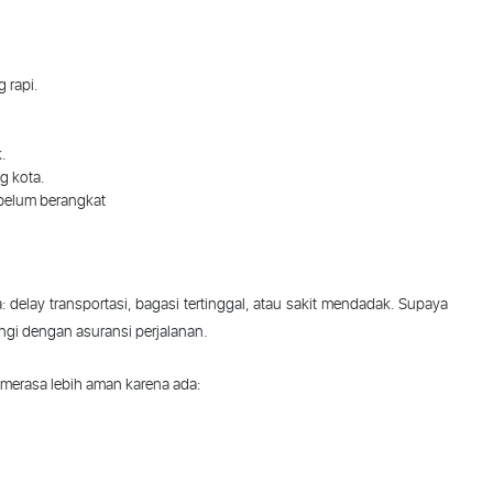
 rapi.
k
.
ng
kota
.
belum
berangkat
a
: delay
transportasi
,
bagasi
tertinggal
,
atau
sakit
mendadak
.
Supaya
ngi
dengan
asuransi
perjalanan
.
merasa
lebih
aman
karena
ada
: