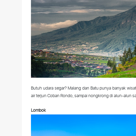
Butuh
udara
segar
? Malang
dan
Batu
punya
banyak
wisa
air
terjun
Coban
Rondo,
sampai
nongkrong
di
alun-alun
s
Lombok