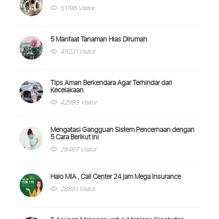
51196 Visitor
5 Manfaat Tanaman Hias Dirumah
45231 Visitor
Tips Aman Berkendara Agar Terhindar dari
Kecelakaan
42993 Visitor
Mengatasi Gangguan Sistem Pencernaan dengan
5 Cara Berikut Ini
29467 Visitor
Halo MIA , Call Center 24 jam Mega Insurance
28881 Visitor