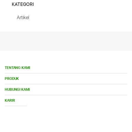
KATEGORI
Artikel
TENTANG KAMI
Bu
PRODUK
Me
Bu
HUBUNGI KAMI
Me
Buka
KARIR
Menu