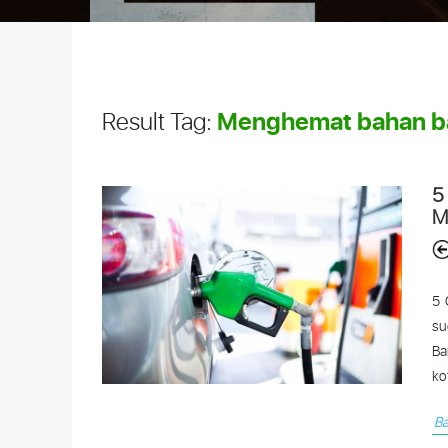
Menghemat bahan ba
Result Tag:
5
M
5 
su
Ba
kot
Ba