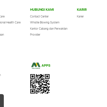
HUBUNGI KAMI
KARIR
Care
Contact Center
Karier
ional Health Care
Whistle Blowing System
Kantor Cabang dan Perwakilan
aan
Provider
APPS
n