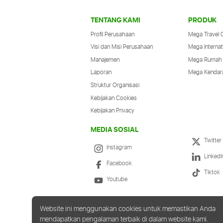
TENTANG KAMI
PRODUK
Profil Perusahaan
Mega Travel 
Visi dan Misi Perusahaan
Mega Internat
Manajemen
Mega Rumah
Laporan
Mega Kendar
Struktur Organisasi
Kebijakan Cookies
Kebijakan Privacy
MEDIA SOSIAL
Twitter
Instagram
LinkedI
Facebook
Tiktok
Youtube
Website ini menggunakan cookies untuk memastikan Anda
mendapatkan pengalaman terbaik di dalam website kami.