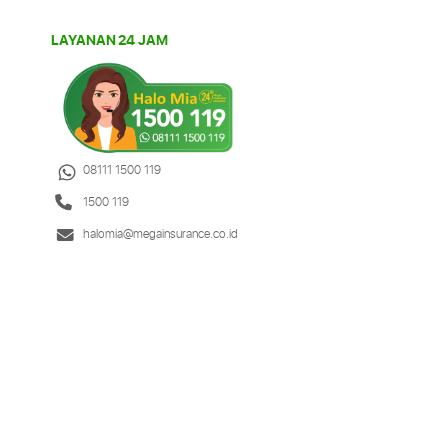
LAYANAN 24 JAM
08111 1500 119
1500 119
halomia@megainsurance.co.id