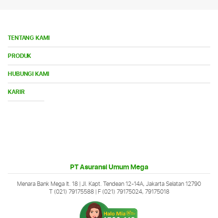
TENTANG KAMI
Bu
PRODUK
Me
Bu
HUBUNGI KAMI
Me
Buka
KARIR
Menu
PT Asuransi Umum Mega
Menara Bank Mega lt. 18 | Jl. Kapt. Tendean 12-14A, Jakarta Selatan 12790
T (021) 79175588
| F (021) 79175024, 79175018