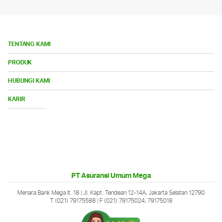
TENTANG KAMI
Bu
PRODUK
Me
Bu
HUBUNGI KAMI
Me
Buka
KARIR
Menu
PT Asuransi Umum Mega
Menara Bank Mega lt. 18 | Jl. Kapt. Tendean 12-14A, Jakarta Selatan 12790
T (021) 79175588
| F (021) 79175024, 79175018