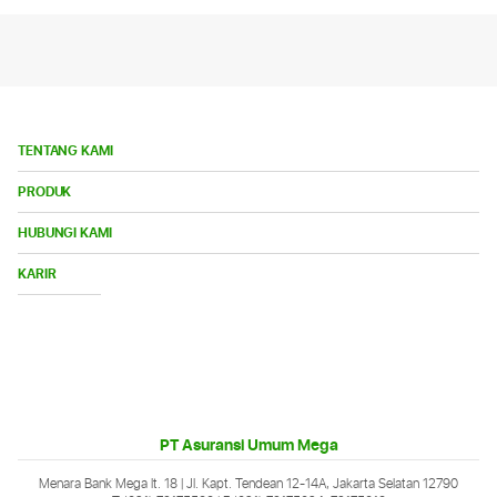
TENTANG KAMI
Bu
PRODUK
Me
Bu
HUBUNGI KAMI
Me
Buka
KARIR
Menu
PT Asuransi Umum Mega
Menara Bank Mega lt. 18 | Jl. Kapt. Tendean 12-14A, Jakarta Selatan 12790