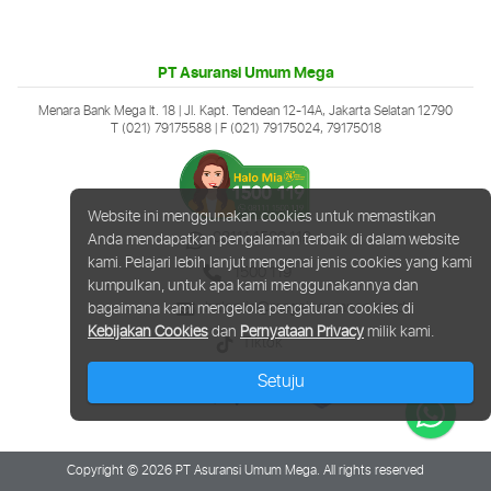
PT Asuransi Umum Mega
Menara Bank Mega lt. 18 | Jl. Kapt. Tendean 12-14A, Jakarta Selatan 12790
T (021) 79175588
| F (021) 79175024, 79175018
Website ini menggunakan cookies untuk memastikan
08111 1500 119
Anda mendapatkan pengalaman terbaik di dalam website
kami. Pelajari lebih lanjut mengenai jenis cookies yang kami
1500 119
kumpulkan, untuk apa kami menggunakannya dan
halomia@megainsurance.co.id
bagaimana kami mengelola pengaturan cookies di
Kebijakan Cookies
dan
Pernyataan Privacy
milik kami.
Tiktok
Setuju
Copyright © 2026 PT Asuransi Umum Mega. All rights reserved