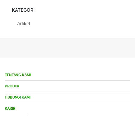
KATEGORI
Artikel
TENTANG KAMI
Bu
PRODUK
Me
Bu
HUBUNGI KAMI
Me
Buka
KARIR
Menu