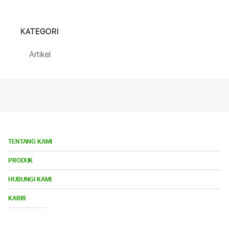
KATEGORI
Artikel
TENTANG KAMI
Bu
PRODUK
Me
Bu
HUBUNGI KAMI
Me
Buka
KARIR
Menu