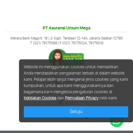
PT Asuransi Umum Mega
Menara Bank Mega lt. 18 | Jl. Kapt. Tendean 12-14A, Jakarta Selatan 12790
T (021) 79175588
| F (021) 79175024, 79175018
Website ini menggunakan cookies untuk memastikan
08111 1500 119
Anda mendapatkan pengalaman terbaik di dalam website
kami. Pelajari lebih lanjut mengenai jenis cookies yang kami
1500 119
kumpulkan, untuk apa kami menggunakannya dan
halomia@megainsurance.co.id
bagaimana kami mengelola pengaturan cookies di
Kebijakan Cookies
dan
Pernyataan Privacy
milik kami.
Tiktok
Setuju